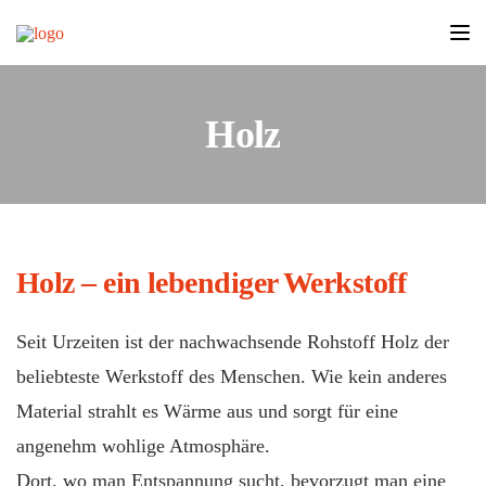
Tog
Holz
Holz – ein lebendiger Werkstoff
Seit Urzeiten ist der nachwachsende Rohstoff Holz der
beliebteste Werkstoff des Menschen. Wie kein anderes
Material strahlt es Wärme aus und sorgt für eine
angenehm wohlige Atmosphäre.
Dort, wo man Entspannung sucht, bevorzugt man eine